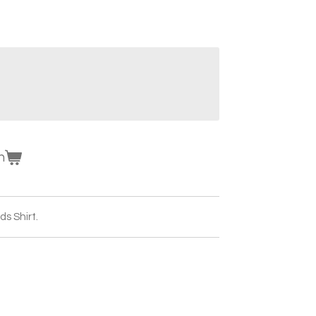
n
s Shirt.