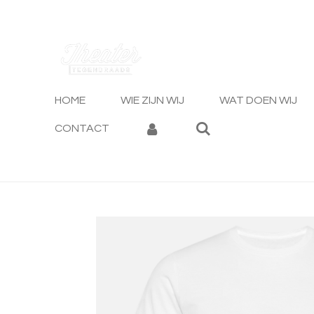
Ga
direct
naar
de
hoofdinhoud
HOME
WIE ZIJN WIJ
WAT DOEN WIJ
CONTACT