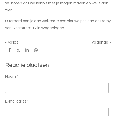
Wij hopen dat we kennis met je mogen maken en we je dan
zien.
Uiteraard ben je dan welkom in ons nieuwe pas aan de Betsy
van Goorstraat 17 in Wageningen.
«
Vorige
Volgende
»
D
D
S
D
e
e
h
e
l
e
a
l
e
l
r
e
Reactie plaatsen
n
e
n
Naam *
E-mailadres *