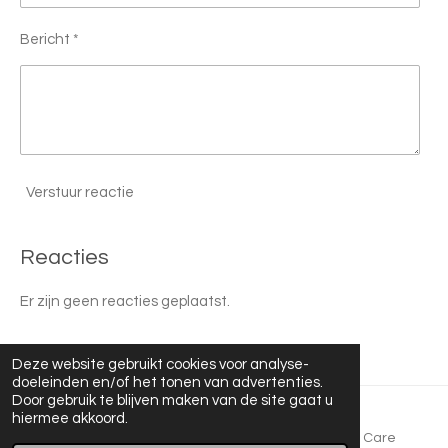
Bericht *
Verstuur reactie
Reacties
Er zijn geen reacties geplaatst.
Deze website gebruikt cookies voor analyse-
doeleinden en/of het tonen van advertenties.
Door gebruik te blijven maken van de site gaat u
hiermee akkoord.
© 2026 Theater Tegendraads is onderdeel van Ravi Care