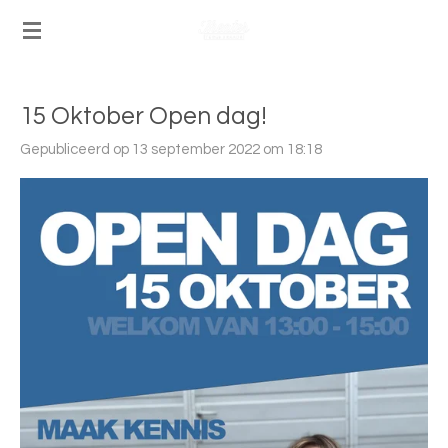
Ga
direct
naar
de
15 Oktober Open dag!
hoofdinhoud
Gepubliceerd op 13 september 2022 om 18:18